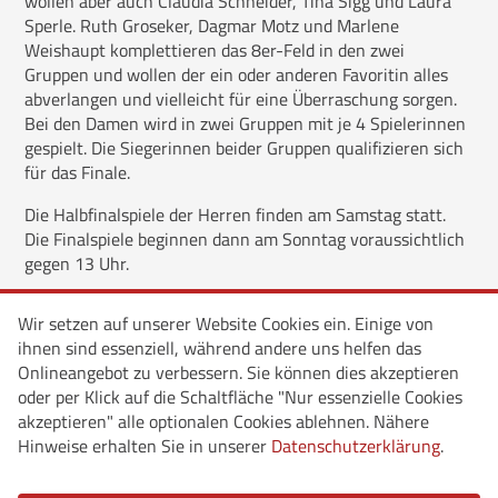
wollen aber auch Claudia Schneider, Tina Sigg und Laura
Sperle. Ruth Groseker, Dagmar Motz und Marlene
Weishaupt komplettieren das 8er-Feld in den zwei
Gruppen und wollen der ein oder anderen Favoritin alles
abverlangen und vielleicht für eine Überraschung sorgen.
Bei den Damen wird in zwei Gruppen mit je 4 Spielerinnen
gespielt. Die Siegerinnen beider Gruppen qualifizieren sich
für das Finale.
Die Halbfinalspiele der Herren finden am Samstag statt.
Die Finalspiele beginnen dann am Sonntag voraussichtlich
gegen 13 Uhr.
Am Freitag findet für alle Spieler, Spielerinnen und
Wir setzen auf unserer Website Cookies ein. Einige von
Freunde des Tennisabteilung die Sommerparty statt. Start
ihnen sind essenziell, während andere uns helfen das
ist um 19 Uhr.
Onlineangebot zu verbessern. Sie können dies akzeptieren
oder per Klick auf die Schaltfläche "Nur essenzielle Cookies
akzeptieren" alle optionalen Cookies ablehnen. Nähere
Hinweise erhalten Sie in unserer
Datenschutzerklärung
.