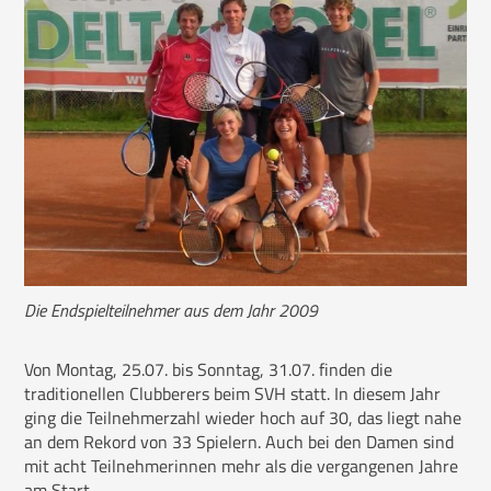
Freizeitsport
Fußball
Gymnastik
Tennis
Triathlon
Freizeitsport
Die Endspielteilnehmer aus dem Jahr 2009
Von Montag, 25.07. bis Sonntag, 31.07. finden die
traditionellen Clubberers beim SVH statt. In diesem Jahr
ging die Teilnehmerzahl wieder hoch auf 30, das liegt nahe
an dem Rekord von 33 Spielern. Auch bei den Damen sind
mit acht Teilnehmerinnen mehr als die vergangenen Jahre
am Start.