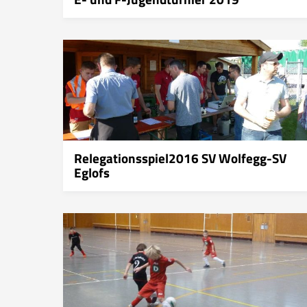
Relegationsspiel2016 SV Wolfegg-SV
Eglofs