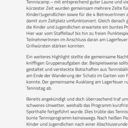
Tenniscamp – mit entsprechend guter Laune und vie
kürzester Zeit wurden gemeinsam mehrere Zelte für
Kinder/Jugendlichen sowie für die 4 BetreuerInnen 
damit zum Zeltplatz umfunktioniert. Gleich danach 
die Kinder und Jugendlichen erwartete ein buntes 
Hier war vom Staffellauf bis hin zu freien Punktespie
TeilnehmerInnen im Anschluss daran am Lagerfeuer
Grillwürsten stärken konnten.
Ein weiteres Highlight stellte die gemeinsame Nac
kniffligen Gruppenaufgaben dar. Beispielsweise sollt
gestaltet und versteckte Botschaften aus Tennisbäl
am Ende der Wanderung der Schatz im Garten von F
konnte. Der gemeinsame Ausklang am Lagerfeuer ru
Tennistag ab.
Bereits angekündigt und doch überraschend traf u
schweres Unwetter, weshalb das Programm kurzfrist
Sporthalle fortgeführt wurde. Dies trübte das Tennis
bunte Tennisprogramm keineswegs. Nach heißen Par
Kinder und Jugendlichen nach einer Abschlussrunde 