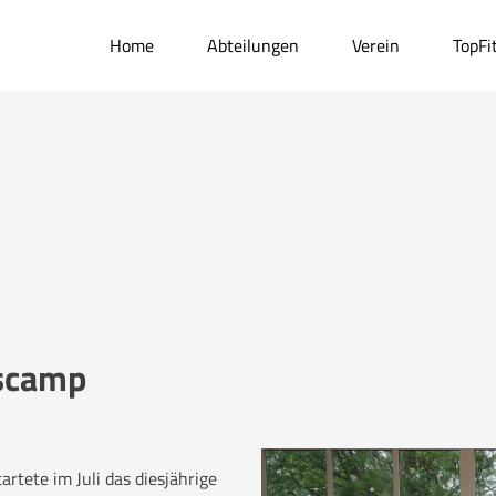
Home
Abteilungen
Verein
TopFi
scamp
rtete im Juli das diesjährige