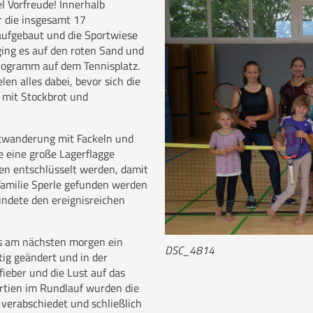
l Vorfreude! Innerhalb
 die insgesamt 17
aufgebaut und die Sportwiese
ging es auf den roten Sand und
Programm auf dem Tennisplatz.
len alles dabei, bevor sich die
 mit Stockbrot und
htwanderung mit Fackeln und
e eine große Lagerflagge
len entschlüsselt werden, damit
amilie Sperle gefunden werden
ndete den ereignisreichen
ns am nächsten morgen ein
DSC_4814
ig geändert und in der
fieber und die Lust auf das
tien im Rundlauf wurden die
verabschiedet und schließlich