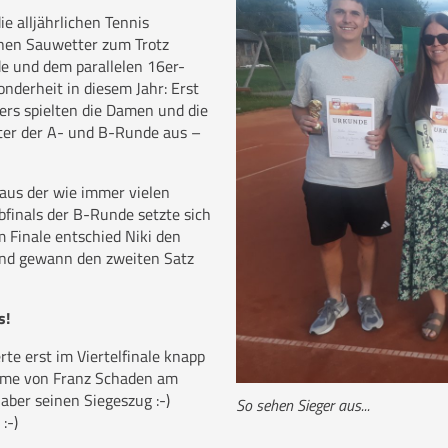
e alljährlichen Tennis
chen Sauwetter zum Trotz
e und dem parallelen 16er-
nderheit in diesem Jahr: Erst
ers spielten die Damen und die
ter der A- und B-Runde aus –
aus der wie immer vielen
bfinals der B-Runde setzte sich
 Finale entschied Niki den
 und gewann den zweiten Satz
s!
te erst im Viertelfinale knapp
ahme von Franz Schaden am
 aber seinen Siegeszug :-)
So sehen Sieger aus...
:-)