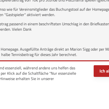
spielerbeitrag von 10€ pro Stunde und Platzhälfte spielen (glei
enso wie für Vereinsmitglieder das Buchungstool auf der Homepa
 "Gastspieler" aktiviert werden.
Betrag passend in einem beschrifteten Umschlag in den Briefkaste
werden. Vielen Dank
 Homepage. Ausgefüllte Anträge direkt an Marion Sigg oder per M
r halbe Tennisbeitrag für dieses Jahr berechnet.
ind essenziell, während andere uns helfen das
Ich a
er Klick auf die Schaltfläche "Nur essenzielle
Hinweise erhalten Sie in unserer
© 2026 SV Herlazhofen e.V.
·
Impressum
·
Datenschutz