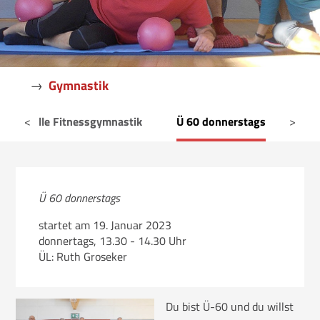
Freizeitsport
Fußball
Gymnastik
→
Gymnastik
Tennis
nktionelle Fitnessgymnastik
<
Ü 60 donnerstags
>
Fre
Triathlon
Freizeitsport
Ü 60 donnerstags
startet am 19. Januar 2023
donnertags, 13.30 - 14.30 Uhr
ÜL: Ruth Groseker
Du bist Ü-60 und du willst