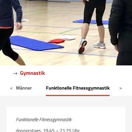
Freizeitsport
Fußball
Gymnastik
Tennis
Triathlon
→
Gymnastik
Freizeitsport
auen und Männer
<
Funktionelle Fitnessgymnastik
>
Ü 6
Funktionelle Fitnessgymnastik
donnerstags, 19.45 – 21.25 Uhr